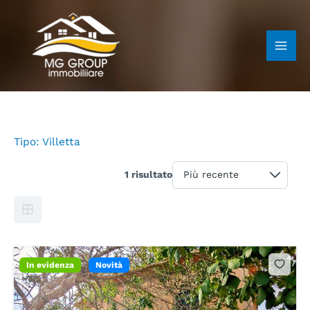
Vai
al
contenuto
Tipo:
Villetta
1 risultato
In evidenza
Novità